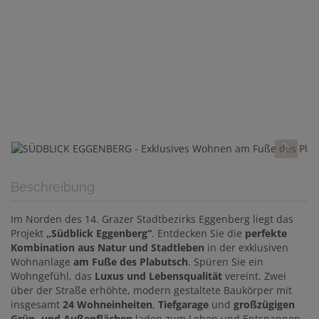
Beschreibung
Im Norden des 14. Grazer Stadtbezirks Eggenberg liegt das
Projekt
„Südblick Eggenberg“
. Entdecken Sie die
perfekte
Kombination aus Natur und Stadtleben
in der exklusiven
Wohnanlage
am Fuße des Plabutsch
. Spüren Sie ein
Wohngefühl, das
Luxus und Lebensqualität
vereint. Zwei
über der Straße erhöhte, modern gestaltete Baukörper mit
insgesamt
24 Wohneinheiten
,
Tiefgarage
und
großzügigen
Grün- und Außenflächen
laden zum Leben und Entspannen