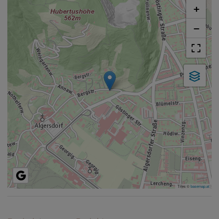
+
−
Tiles ©
basemap.at