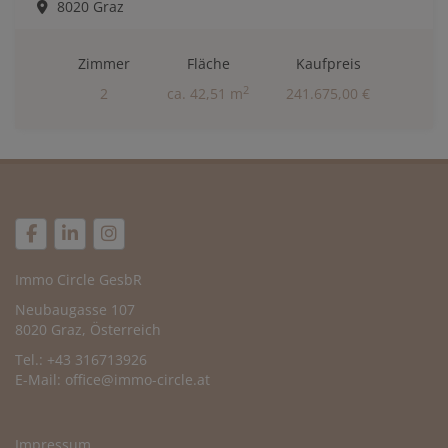
8020 Graz
Zimmer
Fläche
Kaufpreis
2
2
ca. 42,51 m
241.675,00 €
Immo Circle GesbR
Neubaugasse 107
8020 Graz, Österreich
Tel.: +43 316713926
E-Mail:
office@immo-circle.at
Impressum