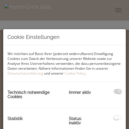
Navig
Cookie Einstellungen
Wir möchten auf Basis Ihrer (jederzeit widerrufbaren) Einwilligung
Cookies zum Zweck der Verbesserung unserer Website sowie zur
Analyse Ihres Userverhaltens verwenden, die dazu personenbezogene
Immo Circle GesbR
Daten verarbeiten. Nähere Informationen finden Sie in unserer
Neubaugasse 107
Datenschutzerklärung
und unserer
Cookie Policy
.
8020 Graz, Österreich
Tel.: +43 316713926
Technisch notwendige
immer aktiv
E-Mail:
office@immo-circle.at
Cookies
Impressum
Statistik
Status:
Datenschutzinformation
inaktiv