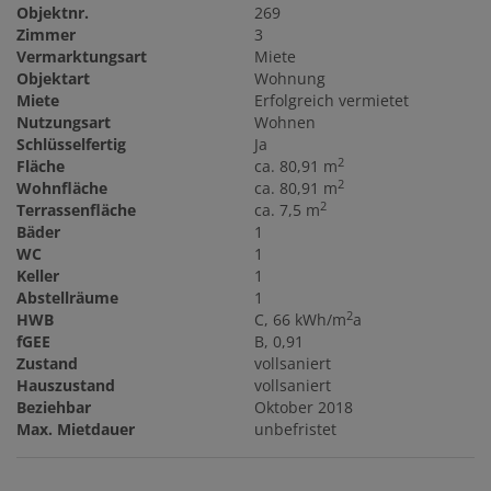
Objektnr.
269
Zimmer
3
Vermarktungsart
Miete
Objektart
Wohnung
Miete
Erfolgreich vermietet
Nutzungsart
Wohnen
Schlüsselfertig
Ja
2
Fläche
ca. 80,91 m
2
Wohnfläche
ca. 80,91 m
2
Terrassenfläche
ca. 7,5 m
Bäder
1
WC
1
Keller
1
Abstellräume
1
2
HWB
C, 66 kWh/m
a
fGEE
B, 0,91
Zustand
vollsaniert
Hauszustand
vollsaniert
Beziehbar
Oktober 2018
Max. Mietdauer
unbefristet