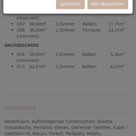
Speichern
Alle akzeptieren
(reserviert)
O06 49,04m² 2 Zimmer Balkon: 11,84m²
(reserviert)
O07 68,60m² 3 Zimmer Balkon: 11,71m²
O08 40,69m² 2 Zimmer Terrasse: 22,21m²
(reserviert)
DACHGESCHOSS
D09 50,69m² 2 Zimmer Balkon: 5,36m²
(reserviert)
D10 62,61m² 2 Zimmer Balkon: 6,21m²
Ausstattung
Abstellraum
Außenliegender Sonnenschutz
Dusche
Einbauküche
Fernblick
Fliesen
Getrennte Toiletten
Kabel /
Satelliten-TV
Massiv
Parkett
Parkplatz
Pellets