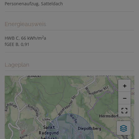
Personenaufzug
Satteldach
Energieausweis
2
HWB
C, 66 kWh/m
a
fGEE
B, 0,91
Lageplan
+
−