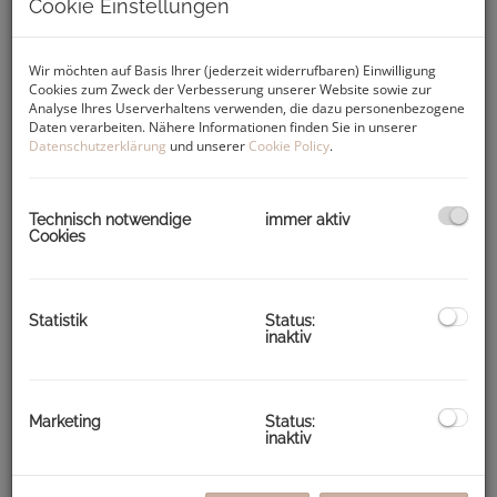
Cookie Einstellungen
Wir möchten auf Basis Ihrer (jederzeit widerrufbaren) Einwilligung
Cookies zum Zweck der Verbesserung unserer Website sowie zur
Analyse Ihres Userverhaltens verwenden, die dazu personenbezogene
Daten verarbeiten. Nähere Informationen finden Sie in unserer
Datenschutzerklärung
und unserer
Cookie Policy
.
Technisch notwendige
immer aktiv
Beschreibung
Cookies
ERDGESCHOSS
E01 80,91m² 3 Zimmer Terrasse: 7,50m²
Statistik
Status:
inaktiv
(reserviert)
E02 66,63m² 3 Zimmer Terrasse: 23,30m²
E03 65,66m² 3 Zimmer Terrasse: 14,13m²
Marketing
Status:
inaktiv
OBERGESCHOSS
O04 88,94m² 3 Zimmer Balkon: 3,86m²
O05 40,72m² 2 Zimmer Balkon: 10,50m²