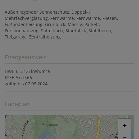
Außenliegender Sonnenschutz
Doppel- /
Mehrfachverglasung
Fernwärme
Fernwärme
Fliesen
Fußbodenheizung
Grünblick
Massiv
Parkett
Personenaufzug
Satteldach
Stadtblick
Stahlbeton
Tiefgarage
Zentralheizung
Energieausweis
2
HWB
B, 31.6 kWh/m
a
fGEE
A+, 0,66
gültig bis
07.03.2024
Lageplan
+
−