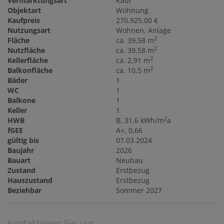
Vermarktungsart
Kauf
Objektart
Wohnung
Kaufpreis
270.925,00 €
Nutzungsart
Wohnen
Anlage
2
Fläche
ca. 39,58 m
2
Nutzfläche
ca. 39,58 m
2
Kellerfläche
ca. 2,91 m
2
Balkonfläche
ca. 10,5 m
Bäder
1
WC
1
Balkone
1
Keller
1
2
HWB
B, 31.6 kWh/m
a
fGEE
A+, 0,66
gültig bis
07.03.2024
Baujahr
2026
Bauart
Neubau
Zustand
Erstbezug
Hauszustand
Erstbezug
Beziehbar
Sommer 2027
Kontaktieren Sie uns