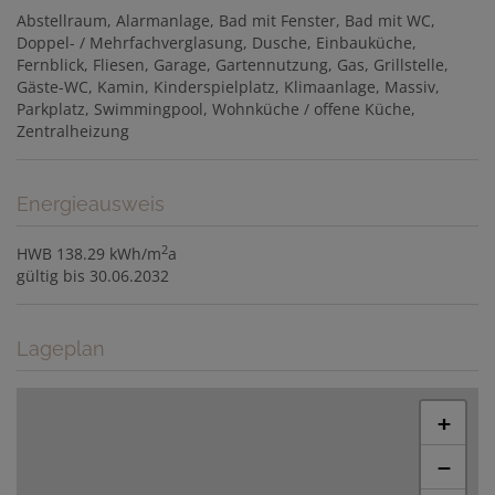
Abstellraum
Alarmanlage
Bad mit Fenster
Bad mit WC
Doppel- / Mehrfachverglasung
Dusche
Einbauküche
Fernblick
Fliesen
Garage
Gartennutzung
Gas
Grillstelle
Gäste-WC
Kamin
Kinderspielplatz
Klimaanlage
Massiv
Parkplatz
Swimmingpool
Wohnküche / offene Küche
Zentralheizung
Energieausweis
2
HWB
138.29 kWh/m
a
gültig bis
30.06.2032
Lageplan
+
−