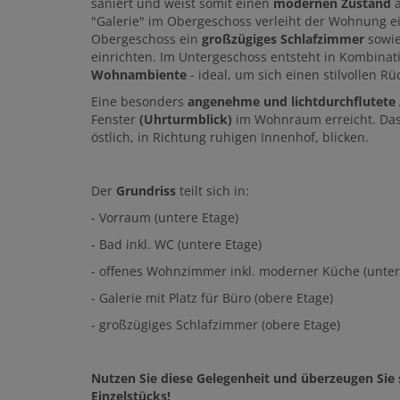
saniert und weist somit einen
modernen Zustand
a
"Galerie" im Obergeschoss verleiht der Wohnung 
Obergeschoss ein
großzügiges Schlafzimmer
sowie
einrichten. Im Untergeschoss entsteht in Kombinat
Wohnambiente
- ideal, um sich einen stilvollen Rü
Eine besonders
angenehme und lichtdurchflutet
Fenster
(Uhrturmblick)
im Wohnraum erreicht. Das
östlich, in Richtung ruhigen Innenhof, blicken.
Der
Grundriss
teilt sich in:
- Vorraum (untere Etage)
- Bad inkl. WC (untere Etage)
- offenes Wohnzimmer inkl. moderner Küche (unter
- Galerie mit Platz für Büro (obere Etage)
- großzügiges Schlafzimmer (obere Etage)
Nutzen Sie diese Gelegenheit und überzeugen Sie 
Einzelstücks!