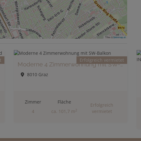
Tiles ©
basemap.at
t
Erfolgreich vermietet
Moderne 4 Zimmerwohnung mit SW-Balkon
8010 Graz
Zimmer
Fläche
Erfolgreich
2
4
ca. 101,7 m
vermietet