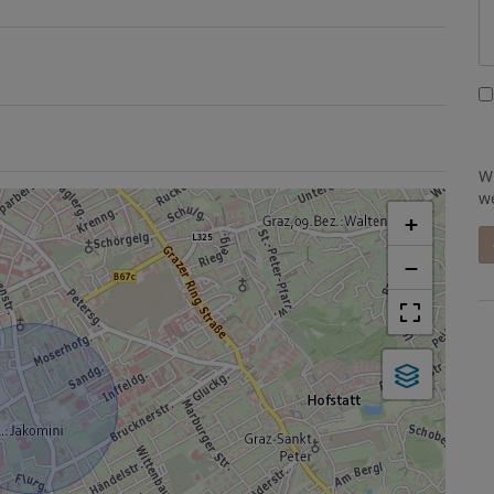
W
w
+
−