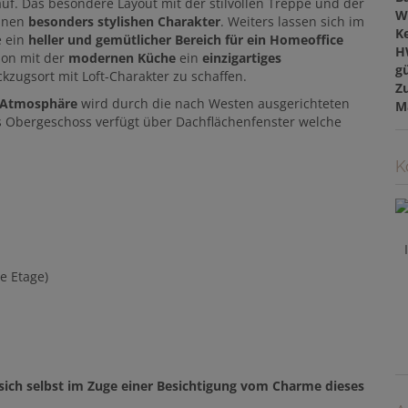
uf. Das besondere Layout mit der stilvollen Treppe und der
W
einen
besonders stylishen Charakter
. Weiters lassen sich im
Ke
 ein
heller und gemütlicher Bereich für ein Homeoffice
H
ion mit der
modernen Küche
ein
einzigartiges
gü
ckzugsort mit Loft-Charakter zu schaffen.
Z
e Atmosphäre
wird durch die nach Westen ausgerichteten
M
 Obergeschoss verfügt über Dachflächenfenster welche
K
e Etage)
sich selbst im Zuge einer Besichtigung vom Charme dieses