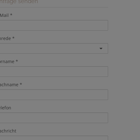
nfrage senden
Mail
nrede
orname
achname
elefon
achricht