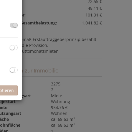
eizkosten:
72,55 €
ftkosten:
48,11 €
msatzsteuer:
101,31 €
onatliche Gesamtbelastung:
1.041,82 €
ovision:
Gemäß Erstauftraggeberprinzip bezahlt
r Abgeber die Provision.
aution:
3 Bruttomonatsmieten
asisdaten zur Immobilie
bjektnr.
3275
immer
2
ptieren
ermarktungsart
Miete
bjektart
Wohnung
iete
954,76 €
utzungsart
Wohnen
2
läche
ca. 68,63 m
2
ohnfläche
ca. 68,63 m
äder
1