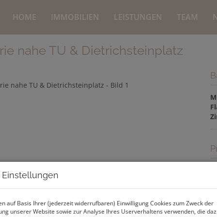
HOME
IMMOBILIEN
LEISTUNGEN
TEAM
rie nahe TU & Dietrichsteinplatz
B
M
F
Z
P
G
 Einstellungen
M
M
n auf Basis Ihrer (jederzeit widerrufbaren) Einwilligung Cookies zum Zweck der
B
ng unserer Website sowie zur Analyse Ihres Userverhaltens verwenden, die da