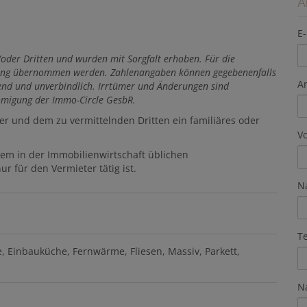
A
E-
er Dritten und wurden mit Sorgfalt erhoben. Für die
aftung übernommen werden. Zahlenangaben können gegebenenfalls
A
ibend und unverbindlich. Irrtümer und Änderungen sind
hmigung der Immo-Circle GesbR.
er und dem zu vermittelnden Dritten ein familiäres oder
V
dem in der Immobilienwirtschaft üblichen
r für den Vermieter tätig ist.
N
T
e
Einbauküche
Fernwärme
Fliesen
Massiv
Parkett
N