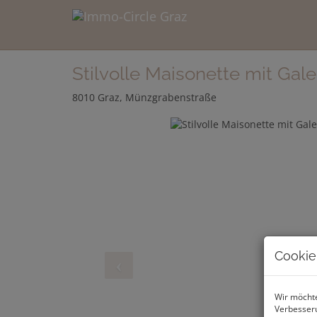
Stilvolle Maisonette mit Gale
8010 Graz
, Münzgrabenstraße
Cookie
Wir möchte
Verbesseru