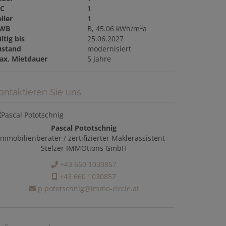
C
1
ller
1
2
WB
B, 45.06 kWh/m
a
ltig bis
25.06.2027
ustand
modernisiert
ax. Mietdauer
5 Jahre
ontaktieren Sie uns
Pascal Pototschnig
Immobilienberater / zertifizierter Maklerassistent -
Stelzer IMMOtions GmbH
+43 660 1030857
+43 660 1030857
p.pototschnig@immo-circle.at