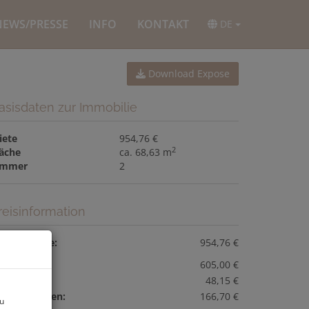
NEWS/PRESSE
INFO
KONTAKT
DE
Download Expose
asisdaten zur Immobilie
iete
954,76 €
2
läche
ca. 68,63 m
immer
2
reisinformation
esamtmiete:
954,76 €
iete:
605,00 €
öbelmiete:
48,15 €
etriebskosten:
166,70 €
zu