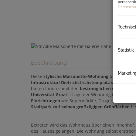
personenbe
Datenschu
Technisc
Statistik
Beschreibung
Marketin
Diese
stylische Maisonette-Wohnung
befindet sich
Infrastruktur!
Dietrichstrichsteinplatz sowie Jako
bieten Ihnen somit den
bestmöglichen ÖPNV-Ansc
Universität Graz
ist Lage der Wohnung interessant.
Einrichtungen
wie Supermärkte, Drogeriemärkte, Bä
Stadtpark mit seinen großzügigen Grünflächen
bef
Betreten wird das Wohnhaus über einen Innenhof
des Hauses gelangen. Die Wohnung selbst erstreck