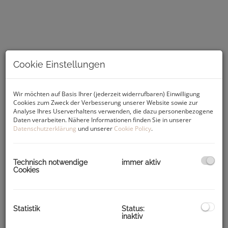
Cookie Einstellungen
Wir möchten auf Basis Ihrer (jederzeit widerrufbaren) Einwilligung
Cookies zum Zweck der Verbesserung unserer Website sowie zur
Analyse Ihres Userverhaltens verwenden, die dazu personenbezogene
Daten verarbeiten. Nähere Informationen finden Sie in unserer
Datenschutzerklärung
und unserer
Cookie Policy
.
Beschreibung
Die
2,5-Zimmer-Wohnung
punktet
mit einer sehr
Technisch notwendige
immer aktiv
lichtdurchfluteten Atmosphäre
.
Cookies
Sie besticht durch eine
sehr gute Raumaufteilung und der
tollen Lage
- ein ideales Zuhause für Singles, Pärchen oder
Wohngemeinschaften.
Statistik
Status:
inaktiv
Die
rd. 58m² Wohnfläche
teilen sich wie folgt auf: