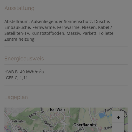
Ausstattung
Abstellraum
Außenliegender Sonnenschutz
Dusche
Einbauküche
Fernwärme
Fernwärme
Fliesen
Kabel /
Satelliten-TV
Kunststoffboden
Massiv
Parkett
Toilette
Zentralheizung
Energieausweis
2
HWB
B, 49 kWh/m
a
fGEE
C, 1,11
Lageplan
+
−