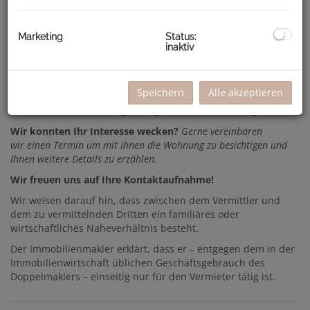
Vorraum
Wohnzimmer
Schlafzimmer
Marketing
Status:
inaktiv
Küche extra
Badezimmer mit Dusche
WC getrennt
Abstellraum
Speichern
Alle akzeptieren
Weiters ist der Wohnung ein eigenes Kellerabteil zugeordnet.
Wir konnten Ihr Interesse wecken?
Gerne vereinbaren
wir einen Termin um mit Ihnen die Wohnung zu besichtigen und
Ihnen weitere Details zu erzählen.
Wir freuen uns auf Ihre Kontaktaufnahme!
Wir weisen darauf hin, dass zwischen dem Vermittler und
dem zu vermittelnden Dritten ein familiäres oder
wirtschaftliches Naheverhältnis besteht.
Der Immobilienmakler erklärt, dass er – entgegen dem in der
Immobilienwirtschaft üblichen Geschäftsgebrauch des
Doppelmaklers – einseitig nur für den Vermieter tätig ist.