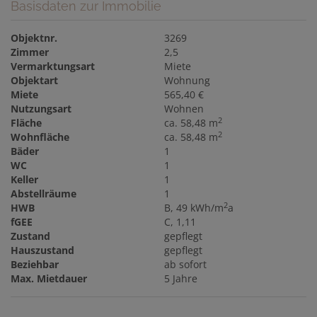
Basisdaten zur Immobilie
Objektnr.
3269
Zimmer
2,5
Vermarktungsart
Miete
Objektart
Wohnung
Miete
565,40 €
Nutzungsart
Wohnen
2
Fläche
ca. 58,48 m
2
Wohnfläche
ca. 58,48 m
Bäder
1
WC
1
Keller
1
Abstellräume
1
2
HWB
B, 49 kWh/m
a
fGEE
C, 1,11
Zustand
gepflegt
Hauszustand
gepflegt
Beziehbar
ab sofort
Max. Mietdauer
5 Jahre