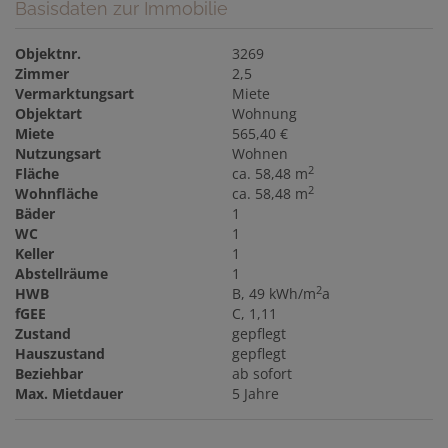
Basisdaten zur Immobilie
Objektnr.
3269
Zimmer
2,5
Vermarktungsart
Miete
Objektart
Wohnung
Miete
565,40 €
Nutzungsart
Wohnen
2
Fläche
ca. 58,48 m
2
Wohnfläche
ca. 58,48 m
Bäder
1
WC
1
Keller
1
Abstellräume
1
2
HWB
B, 49 kWh/m
a
fGEE
C, 1,11
Zustand
gepflegt
Hauszustand
gepflegt
Beziehbar
ab sofort
Max. Mietdauer
5 Jahre