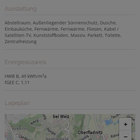
Ausstattung
Abstellraum
Außenliegender Sonnenschutz
Dusche
Einbauküche
Fernwärme
Fernwärme
Fliesen
Kabel /
Satelliten-TV
Kunststoffboden
Massiv
Parkett
Toilette
Zentralheizung
Energieausweis
2
HWB
B, 49 kWh/m
a
fGEE
C, 1,11
Lageplan
+
−