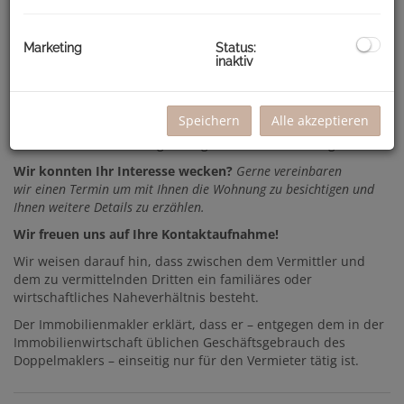
Vorraum
Wohnzimmer
Schlafzimmer
Marketing
Status:
inaktiv
Küche extra
Badezimmer mit Dusche
WC getrennt
Abstellraum
Speichern
Alle akzeptieren
Weiters ist der Wohnung ein eigenes Kellerabteil zugeordnet.
Wir konnten Ihr Interesse wecken?
Gerne vereinbaren
wir einen Termin um mit Ihnen die Wohnung zu besichtigen und
Ihnen weitere Details zu erzählen.
Wir freuen uns auf Ihre Kontaktaufnahme!
Wir weisen darauf hin, dass zwischen dem Vermittler und
dem zu vermittelnden Dritten ein familiäres oder
wirtschaftliches Naheverhältnis besteht.
Der Immobilienmakler erklärt, dass er – entgegen dem in der
Immobilienwirtschaft üblichen Geschäftsgebrauch des
Doppelmaklers – einseitig nur für den Vermieter tätig ist.