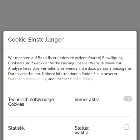
Cookie Einstellungen
Wir möchten auf Basis Ihrer (jederzeit widerrufbaren) Einwilligung
Cookies zum Zweck der Verbesserung unserer Website sowie zur
Analyse Ihres Userverhaltens verwenden, die dazu personenbezogene
Daten verarbeiten. Nähere Informationen finden Sie in unserer
Datenschutzerklärung
und unserer
Cookie Policy
.
Beschreibung
Die
2,5-Zimmer-Wohnung
punktet
mit einer sehr
Technisch notwendige
immer aktiv
lichtdurchfluteten Atmosphäre
.
Cookies
Sie besticht durch eine
sehr gute Raumaufteilung und der
tollen Lage
- ein ideales Zuhause für Singles, Pärchen oder
Wohngemeinschaften.
Statistik
Status:
inaktiv
Die
rd. 58m² Wohnfläche
teilen sich wie folgt auf: