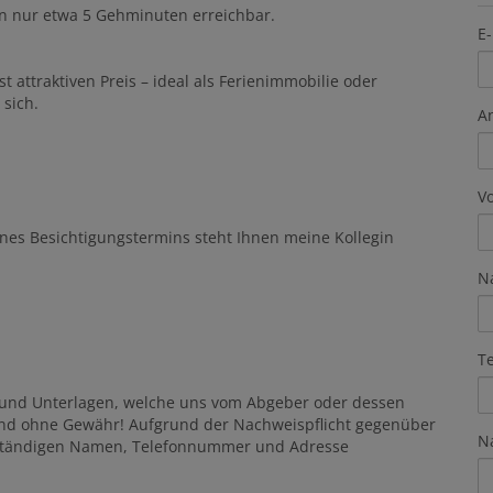
in nur etwa 5 Gehminuten erreichbar.
E-
t attraktiven Preis – ideal als Ferienimmobilie oder
 sich.
A
V
nes Besichtigungstermins steht Ihnen meine Kollegin
N
T
 und Unterlagen, welche uns vom Abgeber oder dessen
ind ohne Gewähr! Aufgrund der Nachweispflicht gegenüber
N
lständigen Namen, Telefonnummer und Adresse