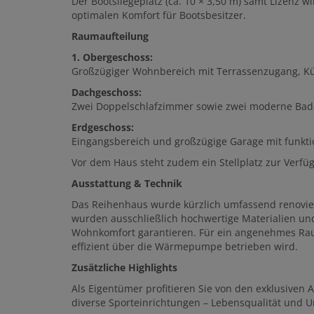
Der Bootsliegeplatz (ca. 10 × 3,50 m) samt Lizenz
optimalen Komfort für Bootsbesitzer.
Raumaufteilung
1. Obergeschoss:
Großzügiger Wohnbereich mit Terrassenzugang, K
Dachgeschoss:
Zwei Doppelschlafzimmer sowie zwei moderne Ba
Erdgeschoss:
Eingangsbereich und großzügige Garage mit funkt
Vor dem Haus steht zudem ein Stellplatz zur Verfü
Ausstattung & Technik
Das Reihenhaus wurde kürzlich umfassend renovier
wurden ausschließlich hochwertige Materialien un
Wohnkomfort garantieren. Für ein angenehmes Rau
effizient über die Wärmepumpe betrieben wird.
Zusätzliche Highlights
Als Eigentümer profitieren Sie von den exklusiven 
diverse Sporteinrichtungen – Lebensqualität und Ur