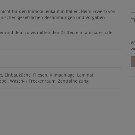
nicht für den Immobilienkauf in Italien. Beim Erwerb von
talienischen gesetzlichen Bestimmungen und Vorgaben
er und dem zu vermittelnden Dritten ein familiäres oder
W
w
e
Einbauküche
Fliesen
Klimaanlage
Laminat
pool
Wasch- / Trockenraum
Zentralheizung