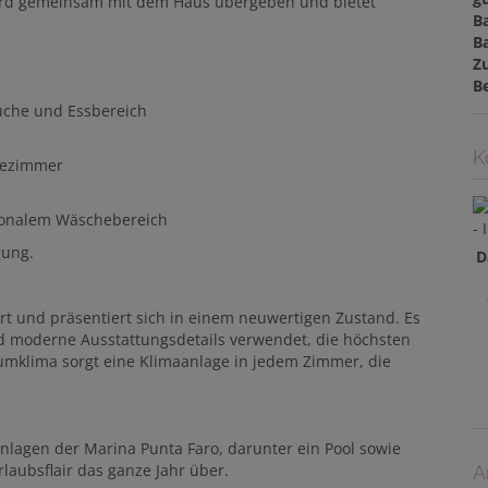
 wird gemeinsam mit dem Haus übergeben und bietet
B
B
Z
B
üche und Essbereich
K
dezimmer
ionalem Wäschebereich
gung.
D
t und präsentiert sich in einem neuwertigen Zustand. Es
d moderne Ausstattungsdetails verwendet, die höchsten
mklima sorgt eine Klimaanlage in jedem Zimmer, die
Anlagen der Marina Punta Faro, darunter ein Pool sowie
laubsflair das ganze Jahr über.
A