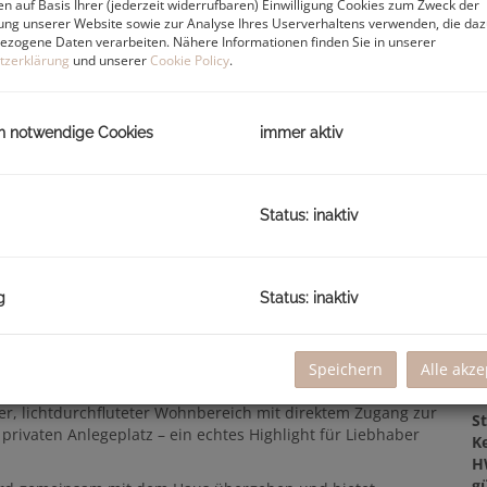
n auf Basis Ihrer (jederzeit widerrufbaren) Einwilligung Cookies zum Zweck der
V
ng unserer Website sowie zur Analyse Ihres Userverhaltens verwenden, die da
Ge
zogene Daten verarbeiten. Nähere Informationen finden Sie in unserer
tzerklärung
und unserer
Cookie Policy
.
en
h notwendige Cookies
immer aktiv
B
O
Status: inaktiv
Z
V
O
K
g
Status: inaktiv
viertes Reihenhaus mit eigenem Bootsliegeplatz (Lizenz
N
F
W
e – nur wenige Schritte vom Strand entfernt und in
Speichern
Alle akze
B
 Sabbiadoro, die in wenigen Gehminuten erreichbar ist.
T
er, lichtdurchfluteter Wohnbereich mit direktem Zugang zur
St
privaten Anlegeplatz – ein echtes Highlight für Liebhaber
Ke
H
gü