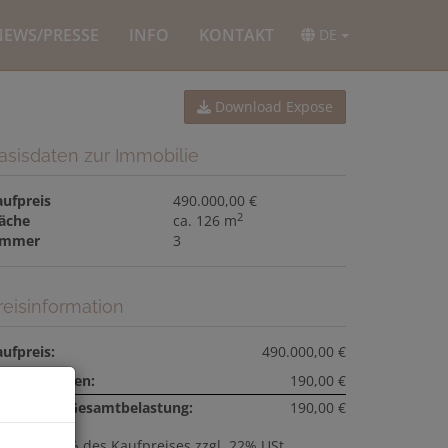
NEWS/PRESSE
INFO
KONTAKT
DE
Download Expose
asisdaten zur Immobilie
aufpreis
490.000,00 €
2
läche
ca. 126 m
immer
3
reisinformation
ufpreis:
490.000,00 €
etriebskosten:
190,00 €
onatliche Gesamtbelastung:
190,00 €
ovision:
3% des Kaufpreises zzgl. 22% USt.