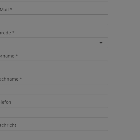
Mail
nrede
orname
achname
elefon
achricht