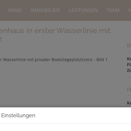
HOME
IMMOBILIEN
LEISTUNGEN
TEAM
enhaus in erster Wasserlinie mit
z
B
K
F
Z
P
Ka
B
 Einstellungen
m
Pr