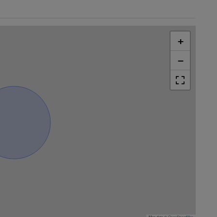
+
−
Map data ©
OpenStreetMap