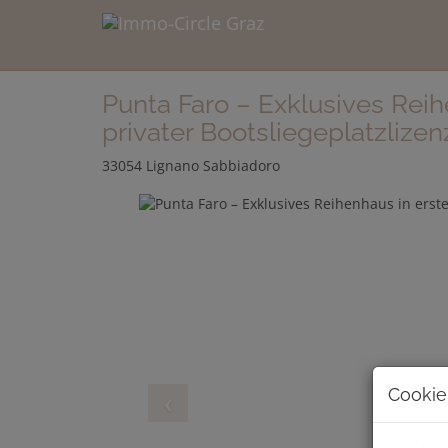
Punta Faro – Exklusives Reih
privater Bootsliegeplatzlizen
33054 Lignano Sabbiadoro
Cookie