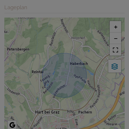
Lageplan
+
−