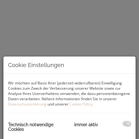
Cookie Einstellungen
Beschreibung
Wir möchten auf Basis Ihrer (jederzeit widerrufbaren) Einwilligung
Cookies zum Zweck der Verbesserung unserer Website sowie zur
Analyse Ihres Userverhaltens verwenden, die dazu personenbezogene
Im Norden des 14. Grazer Stadtbezirks Eggenberg liegt das
Daten verarbeiten. Nähere Informationen finden Sie in unserer
Projekt
„Südblick Eggenberg“
. Entdecken Sie die
perfekte
Datenschutzerklärung
und unserer
Cookie Policy
.
Kombination aus Natur und Stadtleben
in der exklusiven
Wohnanlage
am Fuße des Plabutsch
. Spüren Sie ein
Wohngefühl, das
Luxus und Lebensqualität
vereint. Zwei
Technisch notwendige
immer aktiv
über der Straße erhöhte, modern gestaltete Baukörper mit
Cookies
insgesamt
24 Wohneinheiten
,
Tiefgarage
und
großzügigen
Grün- und Außenflächen
laden zum Leben und Entspannen