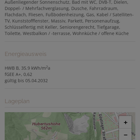
Außenliegender Sonnenschutz
Bad mit WC
DVB-T
Dielen
Doppel- / Mehrfachverglasung
Dusche
Fahrradraum
Flachdach
Fliesen
Fußbodenheizung
Gas
Kabel / Satelliten-
TV
Kunststofffenster
Massiv
Parkett
Personenaufzug
Schlüsselfertig mit Keller
Seniorengerecht
Tiefgarage
Toilette
Westbalkon / -terrasse
Wohnküche / offene Küche
Energieausweis
2
HWB
B, 35.9 kWh/m
a
fGEE
A+, 0,62
gültig bis
05.04.2032
Lageplan
+
−