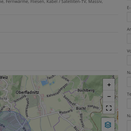
he
Fernwärme
Fliesen
Kabel / Satelliten-TV
Massiv
E-
A
V
N
+
T
−
N