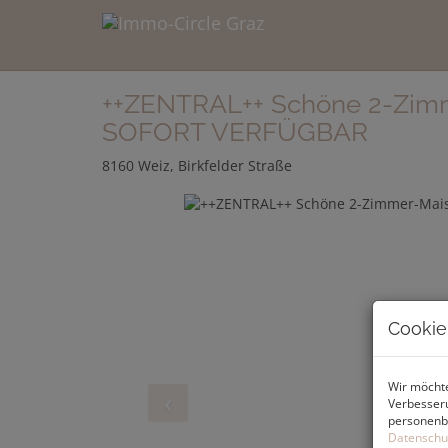
++ZENTRAL++ Schöne 2-Zimm
SOFORT VERFÜGBAR
8160 Weiz
, Birkfelder Straße
Cookie
Wir möchte
Verbesseru
personenbe
Datenschu