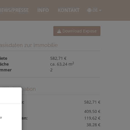
NEWS/PRESSE
INFO
KONTAKT
DE
Download Expose
asisdaten zur Immobilie
iete
582,71 €
2
läche
ca. 63,24 m
immer
2
reisinformation
esamtmiete:
582,71 €
iete:
409,50 €
zu
etriebskosten:
119,62 €
eizkosten:
38,28 €