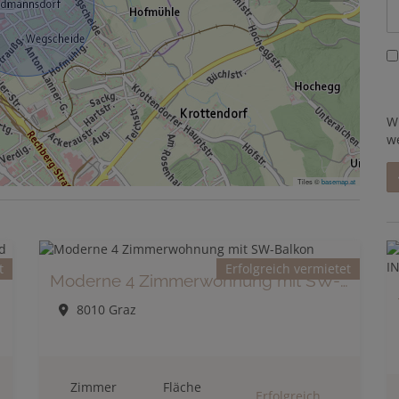
W
w
Tiles ©
basemap.at
t
Erfolgreich vermietet
Moderne 4 Zimmerwohnung mit SW-Balkon
8010 Graz
Zimmer
Fläche
Erfolgreich