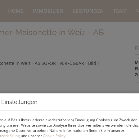
HOME
IMMOBILIEN
LEISTUNGEN
TEAM
er-Maisonette in Weiz - AB
B
M
F
Z
P
 Einstellungen
G
M
n auf Basis Ihrer (jederzeit widerrufbaren) Einwilligung Cookies zum Zweck der
ng unserer Website sowie zur Analyse Ihres Userverhaltens verwenden, die da
B
zogene Daten verarbeiten. Nähere Informationen finden Sie in unserer
H
tzerklärung
und unserer
Cookie Policy
.