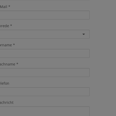
Mail
nrede
orname
achname
elefon
achricht