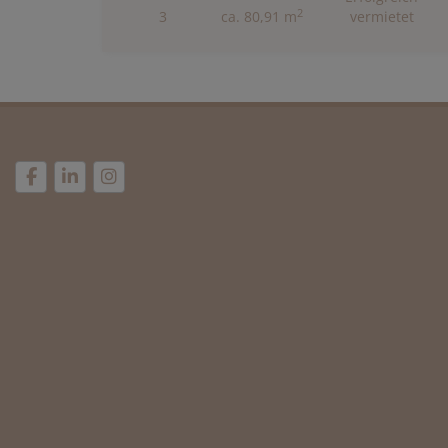
2
3
ca. 80,91 m
vermietet