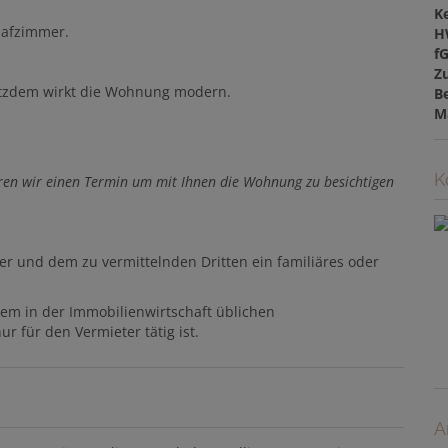
Ke
lafzimmer.
H
f
Z
rotzdem wirkt die Wohnung modern.
B
M
K
ren wir einen Termin um mit Ihnen die Wohnung zu besichtigen
er und dem zu vermittelnden Dritten ein familiäres oder
dem in der Immobilienwirtschaft üblichen
r für den Vermieter tätig ist.
A