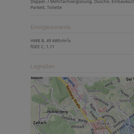
Doppel- / Mehrfachverglasung
Dusche
Einbauküc
Parkett
Toilette
Energieausweis
2
HWB
B, 49 kWh/m
a
fGEE
C, 1,11
Lageplan