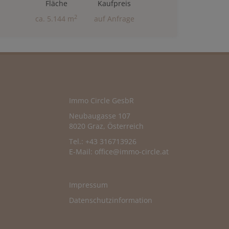
Fläche
Kaufpreis
2
ca. 5.144 m
auf Anfrage
Immo Circle GesbR
Neubaugasse 107
8020 Graz, Österreich
Tel.: +43 316713926
E-Mail:
office@immo-circle.at
Impressum
Datenschutzinformation