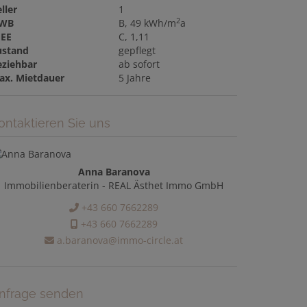
ller
1
2
WB
B, 49 kWh/m
a
GEE
C, 1,11
ustand
gepflegt
eziehbar
ab sofort
ax. Mietdauer
5 Jahre
ontaktieren Sie uns
Anna Baranova
Immobilienberaterin - REAL Ästhet Immo GmbH
+43 660 7662289
+43 660 7662289
a.baranova@immo-circle.at
nfrage senden