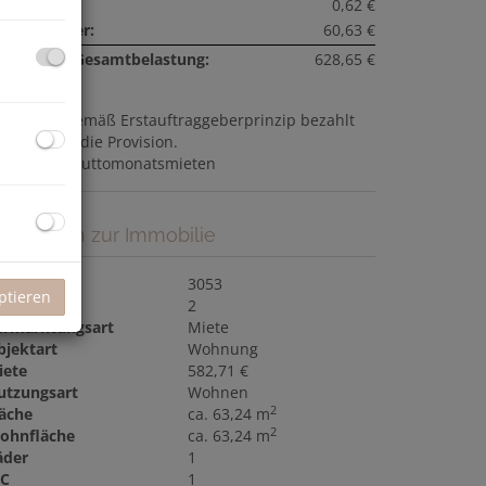
nstiges:
0,62 €
msatzsteuer:
60,63 €
onatliche Gesamtbelastung:
628,65 €
ovision:
Gemäß Erstauftraggeberprinzip bezahlt
r Abgeber die Provision.
aution:
3 Bruttomonatsmieten
asisdaten zur Immobilie
bjektnr.
3053
ptieren
immer
2
ermarktungsart
Miete
bjektart
Wohnung
iete
582,71 €
utzungsart
Wohnen
2
läche
ca. 63,24 m
2
ohnfläche
ca. 63,24 m
äder
1
C
1