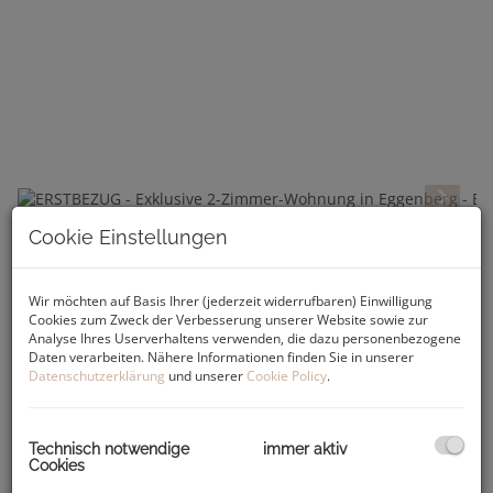
Cookie Einstellungen
Beschreibung
Wir möchten auf Basis Ihrer (jederzeit widerrufbaren) Einwilligung
Im Norden des 14. Grazer Stadtbezirks Eggenberg liegt das
Cookies zum Zweck der Verbesserung unserer Website sowie zur
Projekt
„Südblick Eggenberg“
. Entdecken Sie die
perfekte
Analyse Ihres Userverhaltens verwenden, die dazu personenbezogene
Kombination aus Natur und Stadtleben
in der exklusiven
Daten verarbeiten. Nähere Informationen finden Sie in unserer
Wohnanlage
am Fuße des Plabutsch
. Spüren Sie ein
Datenschutzerklärung
und unserer
Cookie Policy
.
Wohngefühl, das
Luxus und Lebensqualität
vereint. Zwei
über der Straße erhöhte, modern gestaltete Baukörper mit
insgesamt
24 Wohneinheiten
,
Tiefgarage
und
großzügigen
Technisch notwendige
immer aktiv
Grün- und Außenflächen
laden zum Leben und Entspannen
Cookies
ein. Die einzigartige Lage in unmittelbarer Nähe zum