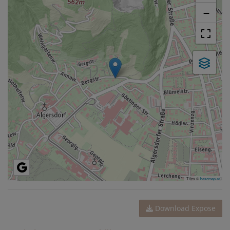
−
Tiles ©
basemap.at
Download Expose