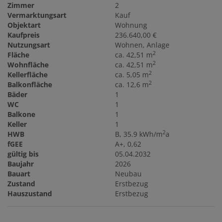
Zimmer
2
Vermarktungsart
Kauf
Objektart
Wohnung
Kaufpreis
236.640,00 €
Nutzungsart
Wohnen
Anlage
2
Fläche
ca. 42,51 m
2
Wohnfläche
ca. 42,51 m
2
Kellerfläche
ca. 5,05 m
2
Balkonfläche
ca. 12,6 m
Bäder
1
WC
1
Balkone
1
Keller
1
2
HWB
B, 35.9 kWh/m
a
fGEE
A+, 0,62
gültig bis
05.04.2032
Baujahr
2026
Bauart
Neubau
Zustand
Erstbezug
Hauszustand
Erstbezug