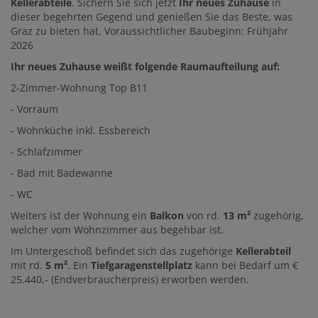
Kellerabteile
. Sichern Sie sich jetzt
Ihr neues Zuhause
in
dieser begehrten Gegend und genießen Sie das Beste, was
Graz zu bieten hat. Voraussichtlicher Baubeginn: Frühjahr
2026
Ihr neues Zuhause weißt folgende Raumaufteilung auf:
2-Zimmer-Wohnung Top B11
- Vorraum
- Wohnküche inkl. Essbereich
- Schlafzimmer
- Bad mit Badewanne
- WC
Weiters ist der Wohnung ein
Balkon
von rd.
13
m²
zugehörig,
welcher vom Wohnzimmer aus begehbar ist.
Im Untergeschoß befindet sich das zugehörige
Kellerabteil
mit rd.
5
m²
. Ein
Tiefgaragenstellplatz
kann bei Bedarf um €
25.440,- (Endverbraucherpreis) erworben werden.