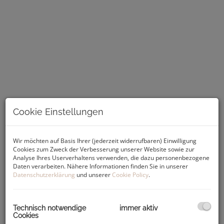
Cookie Einstellungen
Beschreibung
Wir möchten auf Basis Ihrer (jederzeit widerrufbaren) Einwilligung
Cookies zum Zweck der Verbesserung unserer Website sowie zur
Im Norden des 14. Grazer Stadtbezirks Eggenberg liegt das
Analyse Ihres Userverhaltens verwenden, die dazu personenbezogene
Projekt
„Südblick Eggenberg“
. Entdecken Sie die
perfekte
Daten verarbeiten. Nähere Informationen finden Sie in unserer
Kombination aus Natur und Stadtleben
in der exklusiven
Datenschutzerklärung
und unserer
Cookie Policy
.
Wohnanlage
am Fuße des Plabutsch
. Spüren Sie ein
Wohngefühl, das
Luxus und Lebensqualität
vereint. Zwei
über der Straße erhöhte, modern gestaltete Baukörper mit
Technisch notwendige
immer aktiv
insgesamt
24 Wohneinheiten
,
Tiefgarage
und
großzügigen
Cookies
Grün- und Außenflächen
laden zum Leben und Entspannen