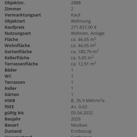
Objektnr.
2888
Zimmer
2
Vermarktungsart
Kauf
Objektart
Wohnung
Kaufpreis
271.837,00 €
Nutzungsart
Wohnen
Anlage
2
Fläche
ca. 46,05 m
2
Wohnfläche
ca. 46,05 m
2
Gartenfläche
ca. 180,79 m
2
Kellerfläche
ca. 5,05 m
2
Terrassenfläche
ca. 12,91 m
Bäder
1
WC
1
Terrassen
1
Keller
1
Gärten
1
2
HWB
B, 35.9 kWh/m
a
fGEE
A+, 0,62
gültig bis
05.04.2032
Baujahr
2026
Bauart
Neubau
Zustand
Erstbezug