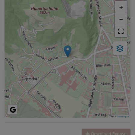
+
−
Tiles ©
basemap.at
Download Expose