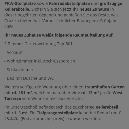
PKW-Stellplätze
sowie
Fahrradabstellplätze
und
großzügige
Kellerabteile
. Sichern Sie sich jetzt
Ihr neues Zuhause
in
dieser begehrten Gegend und genießen Sie das Beste, was
Graz zu bieten hat. Voraussichtlicher Baubeginn: Frühjahr
2026
Ihr neues Zuhause weißt folgende Raumaufteilung auf:
2-Zimmer-Gartenwohnung Top B01
- Vorraum
- Wohnzimmer inkl. Koch/Essbereich
- Schlafzimmer
- Bad mit Dusche und WC
Weiters verfügt die Wohnung über einen
traumhaften Garten
mit
rd. 181 m²
, welchen man über eine
rd. 13 m²
große
West-
Terrasse
vom Wohnzimmer aus erreicht.
Im Untergeschoß befindet sich das zugehörige
Kellerabteil
mit rd.
5
m²
. Ein
Tiefgaragenstellplatz
kann bei Bedarf um €
25.440,- (Endverbraucherpreis) erworben werden.