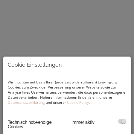
Cookie Einstellungen
Beschreibung
Wir möchten auf Basis Ihrer (jederzeit widerrufbaren) Einwilligung
Cookies zum Zweck der Verbesserung unserer Website sowie zur
Im Norden des 14. Grazer Stadtbezirks Eggenberg liegt das
Analyse Ihres Userverhaltens verwenden, die dazu personenbezogene
Daten verarbeiten. Nähere Informationen finden Sie in unserer
Projekt
„Südblick Eggenberg“
. Entdecken Sie die
perfekte
Datenschutzerklärung
und unserer
Cookie Policy
.
Kombination aus Natur und Stadtleben
in der exklusiven
Wohnanlage
am Fuße des Plabutsch
. Spüren Sie ein
Wohngefühl, das
Luxus und Lebensqualität
vereint. Zwei
über der Straße erhöhte, modern gestaltete Baukörper mit
Technisch notwendige
immer aktiv
Cookies
insgesamt
24 Wohneinheiten
,
Tiefgarage
und
großzügigen
Grün- und Außenflächen
laden zum Leben und Entspannen