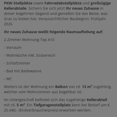
PKW-Stellplätze
sowie
Fahrradabstellplätze
und
großzügige
Kellerabteile
. Sichern Sie sich jetzt
Ihr neues Zuhause
in
dieser begehrten Gegend und genießen Sie das Beste, was
Graz zu bieten hat. Voraussichtlicher Baubeginn: Frühjahr
2026
Ihr neues Zuhause weißt folgende Raumaufteilung auf:
2-Zimmer-Wohnung Top A10
- Vorraum
- Wohnküche inkl. Essbereich
- Schlafzimmer
- Bad mit Badewanne
- WC
Weiters ist der Wohnung ein
Balkon
von rd.
13
m²
zugehörig,
welcher vom Wohnzimmer aus begehbar ist.
Im Untergeschoß befindet sich das zugehörige
Kellerabteil
mit rd.
5
m²
. Ein
Tiefgaragenstellplatz
kann bei Bedarf um €
25.440,- (Endverbraucherpreis) erworben werden.