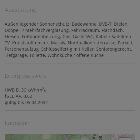
Ausstattung
Außenliegender Sonnenschutz
Badewanne
DVB-T
Dielen
Doppel- / Mehrfachverglasung
Fahrradraum
Flachdach
Fliesen
Fußbodenheizung
Gas
Gäste-WC
Kabel / Satelliten-
TV
Kunststofffenster
Massiv
Nordbalkon / -terrasse
Parkett
Personenaufzug
Schlüsselfertig mit Keller
Seniorengerecht
Tiefgarage
Toilette
Wohnküche / offene Küche
Energieausweis
2
HWB
B, 36 kWh/m
a
fGEE
A+, 0,62
gültig bis
05.04.2032
Lageplan