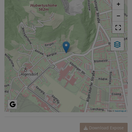
+
−
Tiles ©
basemap.at
Download Expose