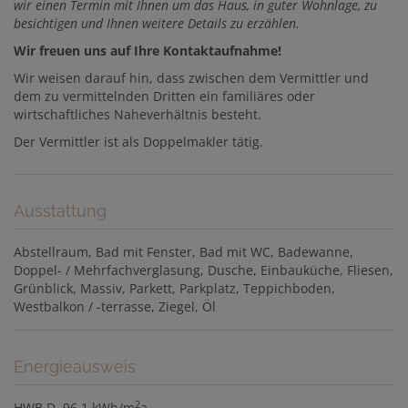
wir einen Termin mit Ihnen um das Haus, in guter Wohnlage, zu
besichtigen und Ihnen weitere Details zu erzählen.
Wir freuen uns auf Ihre Kontaktaufnahme!
Wir weisen darauf hin, dass zwischen dem Vermittler und
dem zu vermittelnden Dritten ein familiäres oder
wirtschaftliches Naheverhältnis besteht.
Der Vermittler ist als Doppelmakler tätig.
Ausstattung
Abstellraum
Bad mit Fenster
Bad mit WC
Badewanne
Doppel- / Mehrfachverglasung
Dusche
Einbauküche
Fliesen
Grünblick
Massiv
Parkett
Parkplatz
Teppichboden
Westbalkon / -terrasse
Ziegel
Öl
Energieausweis
2
HWB
D, 96.1 kWh/m
a