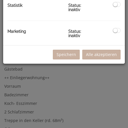
erweitert.
Statistik
Status:
inaktiv
Raumaufteilung:
EG
Marketing
Status:
Vorzimmer mit eingebaute Garderobe
inaktiv
Küche
Esszimmer
Speichern
Alle akzeptieren
Wohnzimmer
Gästebad
++ Einliegerwohnung++
Vorraum
Badezimmer
Koch- Esszimmer
2 Schlafzimmer
Treppe in den Keller (rd. 68m²)