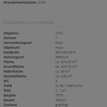
Grunderwerbsteuer:
3,5%
Basisdaten zur Immobilie
Objektnr.
2731
Zimmer
7
Vermarktungsart
Kauf
Objektart
Haus
Kaufpreis
600.000,00 €
Nutzungsart
Wohnen
2
Fläche
ca. 474,33 m
2
Grundfläche
ca. 474,33 m
2
Kellerfläche
ca. 68 m
2
Gesamtfläche
ca. 230 m
WC
3
2
HWB
D, 96.1 kWh/m
a
fGEE
C, 1,61
Baujahr
1979
Bauart
Altbau
Zustand
gepflegt