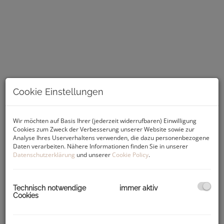
Cookie Einstellungen
Beschreibung
Wir möchten auf Basis Ihrer (jederzeit widerrufbaren) Einwilligung
Cookies zum Zweck der Verbesserung unserer Website sowie zur
Analyse Ihres Userverhaltens verwenden, die dazu personenbezogene
Sie sind auf der Suche nach einem eigenen Haus, welches
Daten verarbeiten. Nähere Informationen finden Sie in unserer
Ihnen und Ihrer Familie eine hohe Wohn- und
Datenschutzerklärung
und unserer
Cookie Policy
.
Lebensqualität bietet in einem der beliebtesten Stadtteile
von Graz - Graz-Andritz? ... welches im Grünen liegt mit
guter Infrastruktur? ... Dann sind Sie hier genau richtig!
Technisch notwendige
immer aktiv
Das gepflegte Wohnhaus (perfekt geeignet auch als
Cookies
Zweifamilien-Wohnhaus) mit einem kleinen Teil des Gartens
wurde in den letzten Jahren um eine Einliegerwohnung