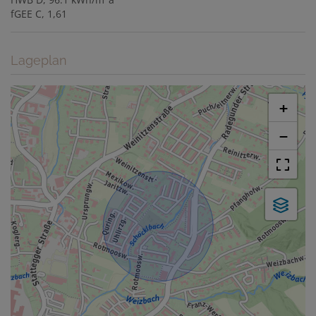
fGEE
C, 1,61
Lageplan
+
−